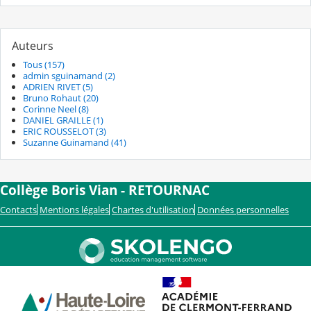
Auteurs
Tous (157)
admin sguinamand (2)
ADRIEN RIVET (5)
Bruno Rohaut (20)
Corinne Neel (8)
DANIEL GRAILLE (1)
ERIC ROUSSELOT (3)
Suzanne Guinamand (41)
Collège Boris Vian - RETOURNAC
Contacts
Mentions légales
Chartes d'utilisation
Données personnelles