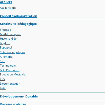
Ateliers
Atelier slam
Conseil d'administration
Continuité pédagogique
Français
Mathématiques
Histoire-Géo
Anglais
Espagnol
Sciences physiques
Allemand
SVT
Technologie
Arts Plastiques
Education Musicale
EPS
Documentation
Latin
Développement Durable
Voyages scolaires