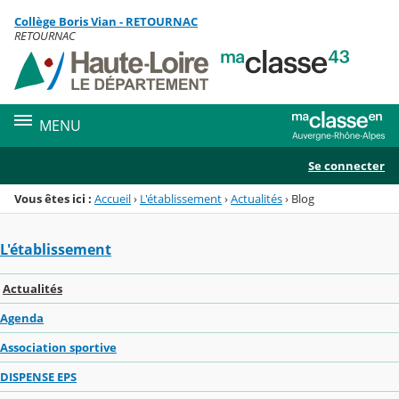
Panneau de gestion des cookies
Collège Boris Vian - RETOURNAC
Menu de la rubrique
Contenu
RETOURNAC
MENU
Se connecter
Vous êtes ici :
Accueil
›
L'établissement
›
Actualités
›
Blog
L'établissement
Actualités
Agenda
Association sportive
DISPENSE EPS