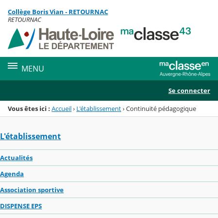
Panneau de gestion des cookies
Collège Boris Vian - RETOURNAC
Menu de la rubrique
Contenu
RETOURNAC
MENU
Se connecter
Vous êtes ici :
Accueil
›
L'établissement
›
Continuité pédagogique
L'établissement
Actualités
Agenda
Association sportive
DISPENSE EPS