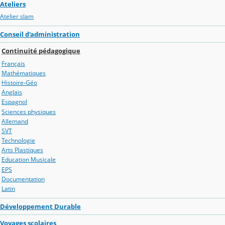
Ateliers
Atelier slam
Conseil d'administration
Continuité pédagogique
Français
Mathématiques
Histoire-Géo
Anglais
Espagnol
Sciences physiques
Allemand
SVT
Technologie
Arts Plastiques
Education Musicale
EPS
Documentation
Latin
Développement Durable
Voyages scolaires