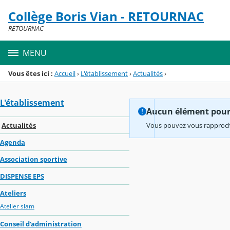
Panneau de gestion des cookies
Collège Boris Vian - RETOURNAC
Menu de la rubrique
Contenu
RETOURNAC
MENU
Vous êtes ici :
Accueil
›
L'établissement
›
Actualités
›
L'établissement
Aucun élément pour l
Actualités
Vous pouvez vous rapproche
Agenda
Association sportive
DISPENSE EPS
Ateliers
Atelier slam
Conseil d'administration