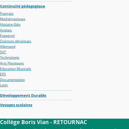
Continuité pédagogique
Français
Mathématiques
Histoire-Géo
Anglais
Espagnol
Sciences physiques
Allemand
SVT
Technologie
Arts Plastiques
Education Musicale
EPS
Documentation
Latin
Développement Durable
Voyages scolaires
Collège Boris Vian - RETOURNAC