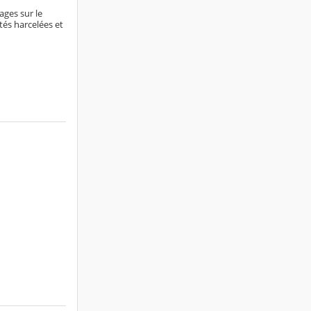
ages sur le
tés harcelées et