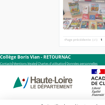
‹
Page précédente
(-/-)
1
Collège Boris Vian - RETOURNAC
Contacts
Mentions légales
Chartes d'utilisation
Données personnelles