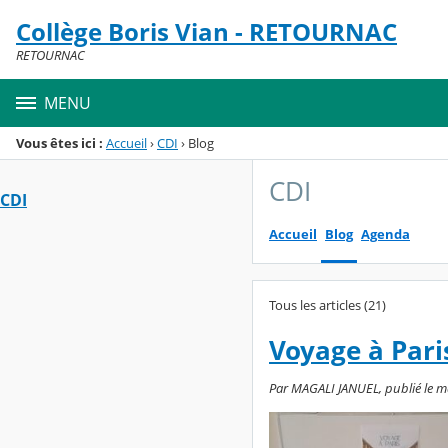
Panneau de gestion des cookies
Collège Boris Vian - RETOURNAC
Menu de la rubrique
Contenu
RETOURNAC
MENU
Vous êtes ici :
Accueil
›
CDI
›
Blog
CDI
CDI
Accueil
Blog
Agenda
Tous les articles (21)
Voyage à Paris
Par MAGALI JANUEL, publié le ma