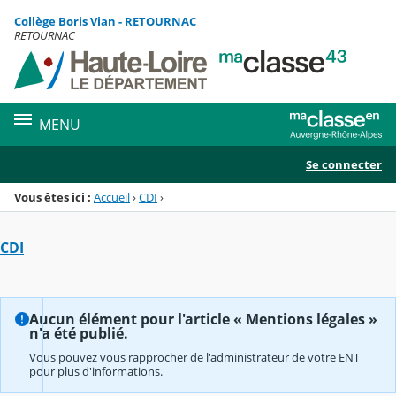
Panneau de gestion des cookies
Collège Boris Vian - RETOURNAC
Menu de la rubrique
Contenu
RETOURNAC
MENU
Se connecter
Vous êtes ici :
Accueil
›
CDI
›
CDI
Aucun élément pour l'article « Mentions légales »
n'a été publié.
Vous pouvez vous rapprocher de l'administrateur de votre ENT
pour plus d'informations.