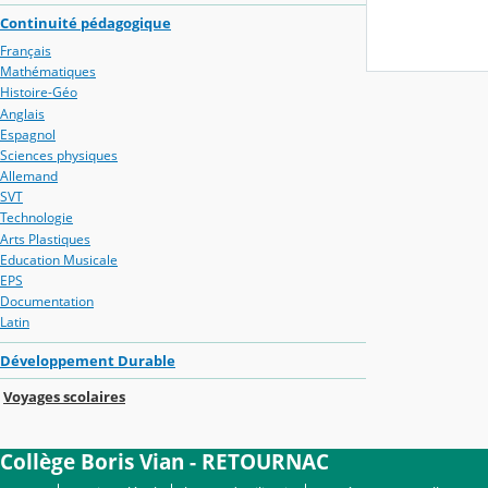
Continuité pédagogique
Français
Mathématiques
Histoire-Géo
Anglais
Espagnol
Sciences physiques
Allemand
SVT
Technologie
Arts Plastiques
Education Musicale
EPS
Documentation
Latin
Développement Durable
Voyages scolaires
Collège Boris Vian - RETOURNAC