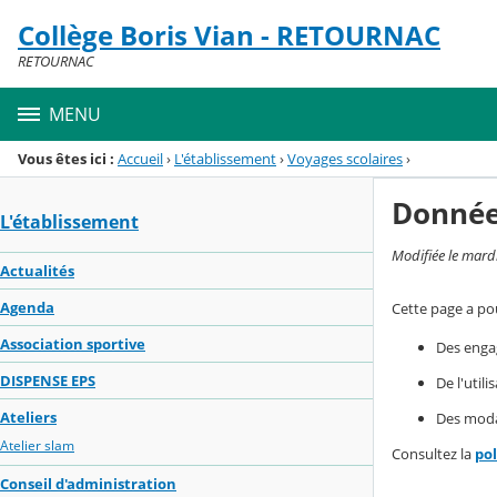
Panneau de gestion des cookies
Collège Boris Vian - RETOURNAC
Menu de la rubrique
Contenu
RETOURNAC
MENU
Vous êtes ici :
Accueil
›
L'établissement
›
Voyages scolaires
›
Donnée
L'établissement
Modifiée le mard
Actualités
Agenda
Cette page a pou
Association sportive
Des enga
DISPENSE EPS
De l'util
Ateliers
Des modal
Atelier slam
Consultez la
po
Conseil d'administration