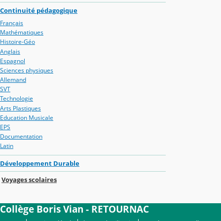
Continuité pédagogique
Français
Mathématiques
Histoire-Géo
Anglais
Espagnol
Sciences physiques
Allemand
SVT
Technologie
Arts Plastiques
Education Musicale
EPS
Documentation
Latin
Développement Durable
Voyages scolaires
Collège Boris Vian - RETOURNAC