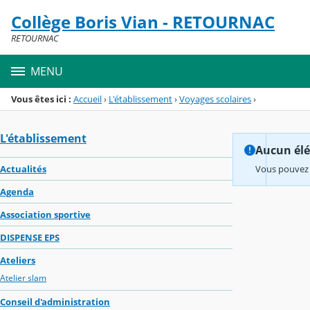
Panneau de gestion des cookies
Collège Boris Vian - RETOURNAC
Menu de la rubrique
Contenu
RETOURNAC
MENU
Vous êtes ici :
Accueil
›
L'établissement
›
Voyages scolaires
›
L'établissement
Aucun élém
Actualités
Vous pouvez 
Agenda
Association sportive
DISPENSE EPS
Ateliers
Atelier slam
Conseil d'administration