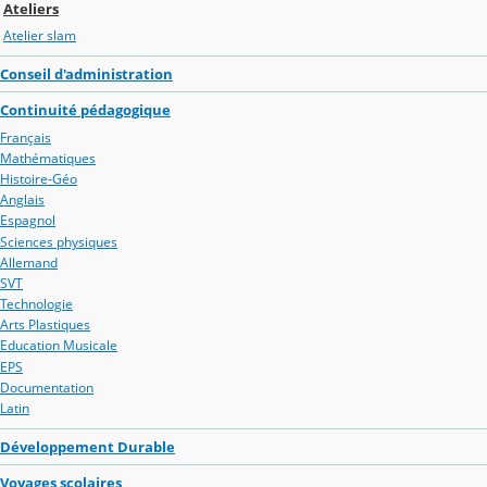
Ateliers
Atelier slam
Conseil d'administration
Continuité pédagogique
Français
Mathématiques
Histoire-Géo
Anglais
Espagnol
Sciences physiques
Allemand
SVT
Technologie
Arts Plastiques
Education Musicale
EPS
Documentation
Latin
Développement Durable
Voyages scolaires