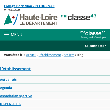
Panneau de gestion des cookies
Collège Boris Vian - RETOURNAC
Menu de la rubrique
Contenu
RETOURNAC
MENU
Se connecter
Vous êtes ici :
Accueil
›
L'établissement
›
Ateliers
›
Blog
L'établissement
Actualités
Agenda
Association sportive
DISPENSE EPS