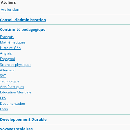
Ateliers
Atelier slam
Conseil d'administration
Continuité pédagogique
Français
Mathématiques
Histoire-Géo
Anglais
Espagnol
Sciences physiques
Allemand
SVT
Technologie
Arts Plastiques
Education Musicale
EPS
Documentation
Latin
Développement Durable
Voyages scolaires