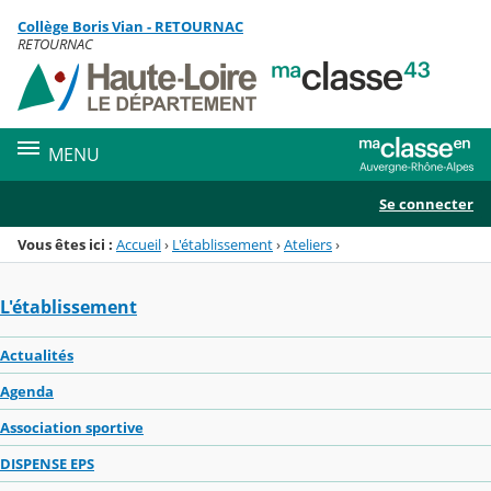
Panneau de gestion des cookies
Collège Boris Vian - RETOURNAC
Menu de la rubrique
Contenu
RETOURNAC
MENU
Se connecter
Vous êtes ici :
Accueil
›
L'établissement
›
Ateliers
›
L'établissement
Actualités
Agenda
Association sportive
DISPENSE EPS