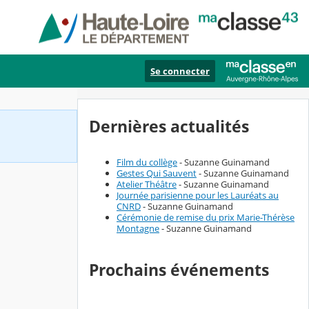
Se connecter
Dernières actualités
Film du collège
- Suzanne Guinamand
Gestes Qui Sauvent
- Suzanne Guinamand
Atelier Théâtre
- Suzanne Guinamand
Journée parisienne pour les Lauréats au
CNRD
- Suzanne Guinamand
Cérémonie de remise du prix Marie-Thérèse
Montagne
- Suzanne Guinamand
Prochains événements