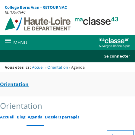
Panneau de gestion des cookies
Collège Boris Vian - RETOURNAC
Menu de la rubrique
Contenu
RETOURNAC
MENU
Se connecter
Vous êtes ici :
Accueil
›
Orientation
›
Agenda
Orientation
Orientation
Accueil
Blog
Agenda
Dossiers partagés