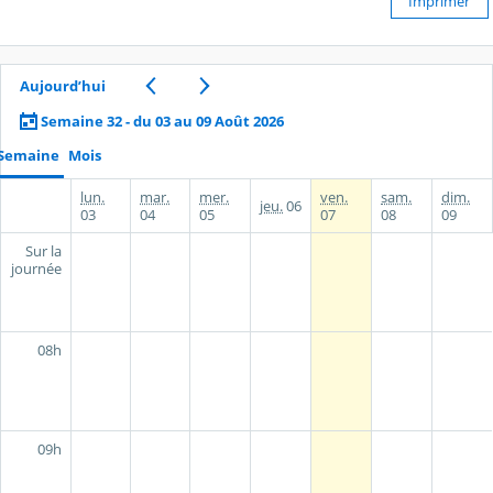
Imprimer
Aujourd’hui
Semaine 32 - du 03 au 09 Août 2026
Semaine
Mois
lun.
mar.
mer.
ven.
sam.
dim.
jeu.
06
03
04
05
07
08
09
Sur la
journée
08h
09h