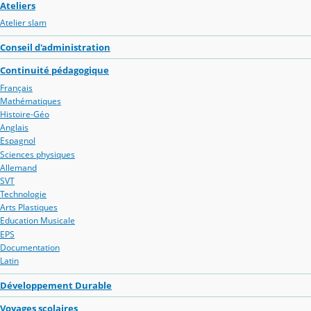
Ateliers
Atelier slam
Conseil d'administration
Continuité pédagogique
Français
Mathématiques
Histoire-Géo
Anglais
Espagnol
Sciences physiques
Allemand
SVT
Technologie
Arts Plastiques
Education Musicale
EPS
Documentation
Latin
Développement Durable
Voyages scolaires