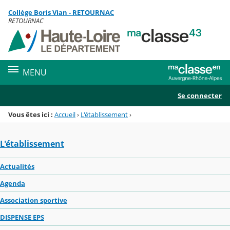
Panneau de gestion des cookies
Collège Boris Vian - RETOURNAC
Menu de la rubrique
Contenu
RETOURNAC
MENU
Se connecter
Vous êtes ici :
Accueil
›
L'établissement
›
L'établissement
Actualités
Agenda
Association sportive
DISPENSE EPS