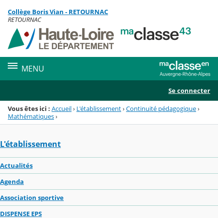
Panneau de gestion des cookies
Collège Boris Vian - RETOURNAC
Menu de la rubrique
Contenu
RETOURNAC
MENU
Se connecter
Vous êtes ici :
Accueil
›
L'établissement
›
Continuité pédagogique
›
Mathématiques
›
L'établissement
Actualités
Agenda
Association sportive
DISPENSE EPS