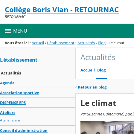
Panneau de gestion des cookies
Collège Boris Vian - RETOURNAC
Menu de la rubrique
Contenu
RETOURNAC
MENU
Vous êtes ici :
Accueil
›
L'établissement
›
Actualités
›
Blog
›
Le climat
Actualités
L'établissement
Accueil
Blog
Actualités
Agenda
‹
Retour au blog
Association sportive
Le climat
DISPENSE EPS
Ateliers
Par Suzanne Guinamand, publié l
Atelier slam
Conseil d'administration