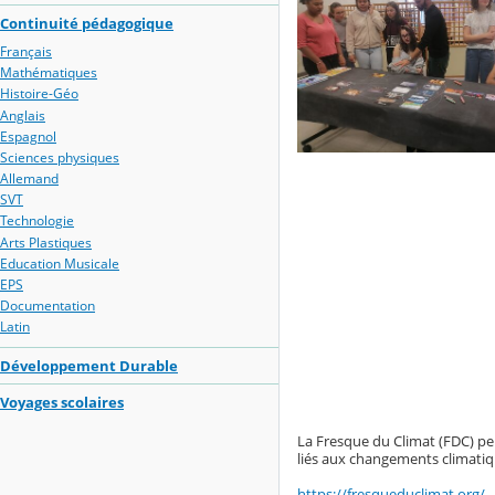
Continuité pédagogique
Français
Mathématiques
Histoire-Géo
Anglais
Espagnol
Sciences physiques
Allemand
SVT
Technologie
Arts Plastiques
Education Musicale
EPS
Documentation
Latin
Développement Durable
Voyages scolaires
La Fresque du Climat (FDC) pe
liés aux changements climatique
https://fresqueduclimat.org/