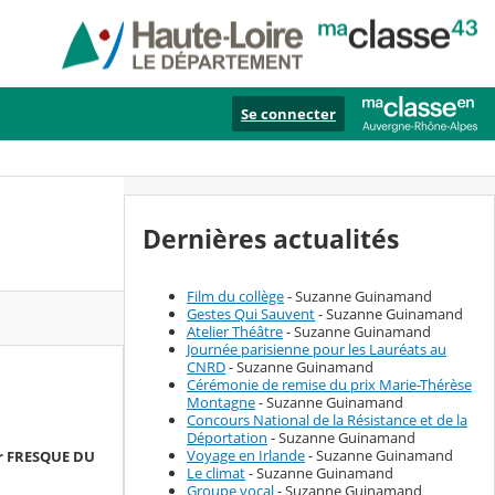
Se connecter
Dernières actualités
Film du collège
- Suzanne Guinamand
Gestes Qui Sauvent
- Suzanne Guinamand
Atelier Théâtre
- Suzanne Guinamand
Journée parisienne pour les Lauréats au
CNRD
- Suzanne Guinamand
Cérémonie de remise du prix Marie-Thérèse
Montagne
- Suzanne Guinamand
Concours National de la Résistance et de la
Déportation
- Suzanne Guinamand
Voyage en Irlande
- Suzanne Guinamand
er FRESQUE DU
Le climat
- Suzanne Guinamand
Groupe vocal
- Suzanne Guinamand