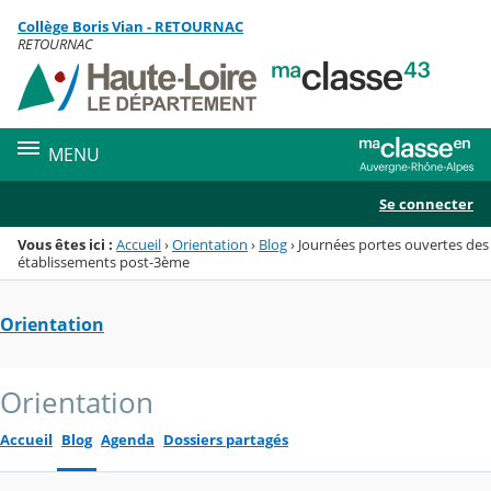
Panneau de gestion des cookies
Collège Boris Vian - RETOURNAC
Menu de la rubrique
Contenu
RETOURNAC
MENU
Se connecter
Vous êtes ici :
Accueil
›
Orientation
›
Blog
›
Journées portes ouvertes des
établissements post-3ème
Orientation
Orientation
Accueil
Blog
Agenda
Dossiers partagés