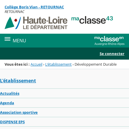
Panneau de gestion des cookies
Collège Boris Vian - RETOURNAC
Menu de la rubrique
Contenu
RETOURNAC
MENU
Se connecter
Vous êtes ici :
Accueil
›
L'établissement
›
Développement Durable
L'établissement
Actualités
Agenda
Association sportive
DISPENSE EPS