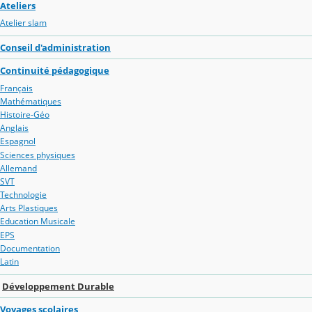
Ateliers
Atelier slam
Conseil d'administration
Continuité pédagogique
Français
Mathématiques
Histoire-Géo
Anglais
Espagnol
Sciences physiques
Allemand
SVT
Technologie
Arts Plastiques
Education Musicale
EPS
Documentation
Latin
Développement Durable
Voyages scolaires