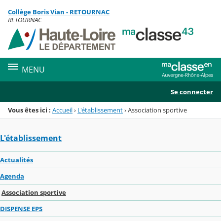
Panneau de gestion des cookies
Collège Boris Vian - RETOURNAC
Menu de la rubrique
Contenu
RETOURNAC
MENU
Se connecter
Vous êtes ici :
Accueil
›
L'établissement
›
Association sportive
L'établissement
Actualités
Agenda
Association sportive
DISPENSE EPS