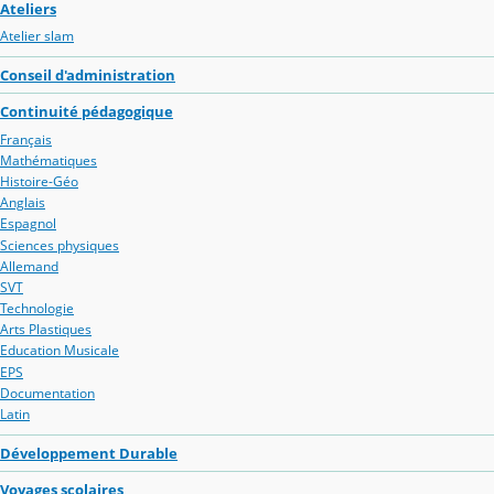
Ateliers
Atelier slam
Conseil d'administration
Continuité pédagogique
Français
Mathématiques
Histoire-Géo
Anglais
Espagnol
Sciences physiques
Allemand
SVT
Technologie
Arts Plastiques
Education Musicale
EPS
Documentation
Latin
Développement Durable
Voyages scolaires