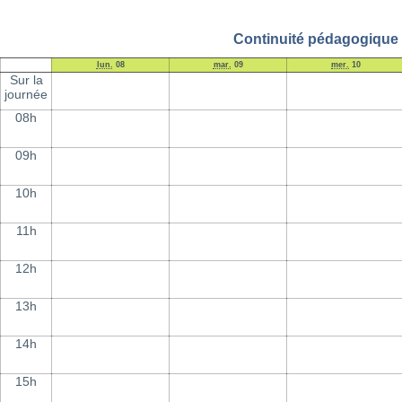
Continuité pédagogique /
lun.
08
mar.
09
mer.
10
Sur la
journée
08h
09h
10h
11h
12h
13h
14h
15h