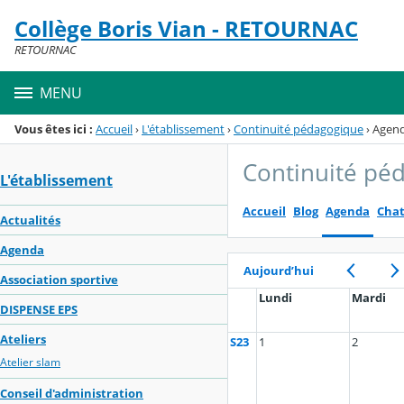
Panneau de gestion des cookies
Collège Boris Vian - RETOURNAC
Menu de la rubrique
Contenu
RETOURNAC
MENU
Vous êtes ici :
Accueil
›
L'établissement
›
Continuité pédagogique
›
Agen
Continuité pé
L'établissement
Accueil
Blog
Agenda
Cha
Actualités
Agenda
Aujourd’hui
Association sportive
Lundi
Mardi
DISPENSE EPS
Ateliers
S23
1
2
Atelier slam
Conseil d'administration