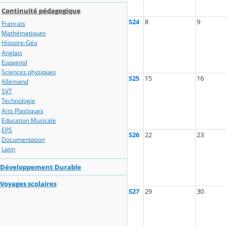
Continuité pédagogique
S24
8
9
Français
Mathématiques
Histoire-Géo
Anglais
Espagnol
Sciences physiques
S25
15
16
Allemand
SVT
Technologie
Arts Plastiques
Education Musicale
EPS
S26
22
23
Documentation
Latin
Développement Durable
Voyages scolaires
S27
29
30