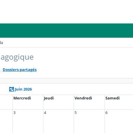
da
dagogique
t
Dossiers partagés
Juin 2026
Mercredi
Jeudi
Vendredi
Samedi
3
4
5
6