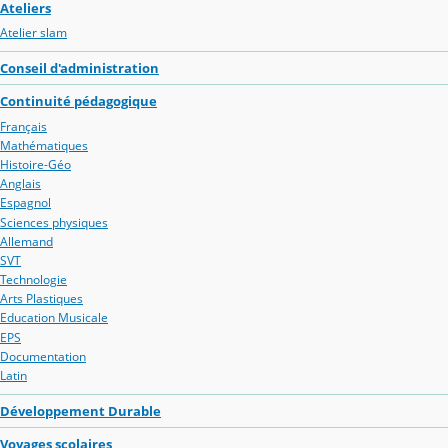
Ateliers
Atelier slam
Conseil d'administration
Continuité pédagogique
Français
Mathématiques
Histoire-Géo
Anglais
Espagnol
Sciences physiques
Allemand
SVT
Technologie
Arts Plastiques
Education Musicale
EPS
Documentation
Latin
Développement Durable
Voyages scolaires