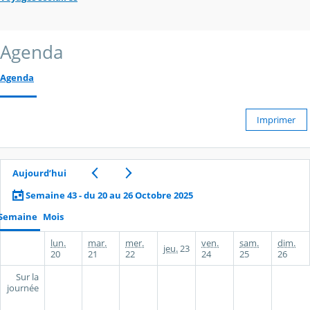
Agenda
Agenda
Imprimer
Aujourd’hui
Semaine 43 - du 20 au 26 Octobre 2025
Semaine
Mois
lun.
mar.
mer.
ven.
sam.
dim.
jeu.
23
20
21
22
24
25
26
Sur la
journée