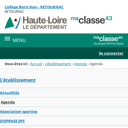
Panneau de gestion des cookies
Collège Boris Vian - RETOURNAC
Menu de la rubrique
Contenu
RETOURNAC
MENU
Se connecter
Vous êtes ici :
Accueil
›
L'établissement
›
Agenda
›
Agenda
L'établissement
Actualités
Agenda
Association sportive
DISPENSE EPS