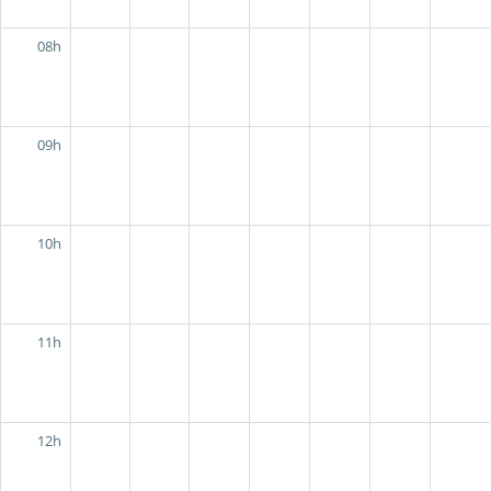
08h
09h
10h
11h
12h