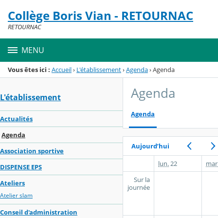
Panneau de gestion des cookies
Collège Boris Vian - RETOURNAC
Menu de la rubrique
Contenu
RETOURNAC
MENU
Vous êtes ici :
Accueil
›
L'établissement
›
Agenda
›
Agenda
Agenda
L'établissement
Agenda
Actualités
Agenda
Aujourd’hui
Association sportive
lun.
22
mar
DISPENSE EPS
Sur la
Ateliers
journée
Atelier slam
Conseil d'administration