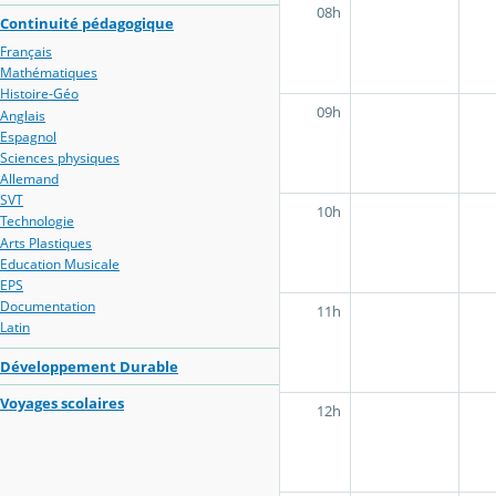
08h
Continuité pédagogique
Français
Mathématiques
Histoire-Géo
09h
Anglais
Espagnol
Sciences physiques
Allemand
SVT
10h
Technologie
Arts Plastiques
Education Musicale
EPS
Documentation
11h
Latin
Développement Durable
Voyages scolaires
12h