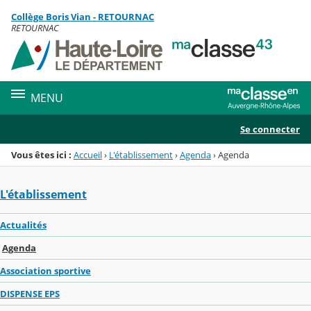
Panneau de gestion des cookies
Collège Boris Vian - RETOURNAC
Menu de la rubrique
Contenu
RETOURNAC
MENU
Se connecter
Vous êtes ici :
Accueil
›
L'établissement
›
Agenda
›
Agenda
L'établissement
Actualités
Agenda
Association sportive
DISPENSE EPS