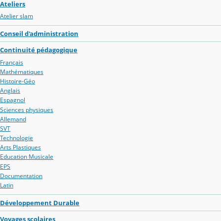
Ateliers
Atelier slam
Conseil d'administration
Continuité pédagogique
Français
Mathématiques
Histoire-Géo
Anglais
Espagnol
Sciences physiques
Allemand
SVT
Technologie
Arts Plastiques
Education Musicale
EPS
Documentation
Latin
Développement Durable
Voyages scolaires