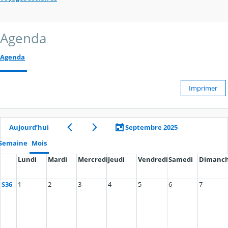
Agenda
Agenda
Imprimer
Aujourd’hui
Septembre 2025
Semaine
Mois
Lundi
Mardi
Mercredi
Jeudi
Vendredi
Samedi
Dimanc
S36
1
2
3
4
5
6
7